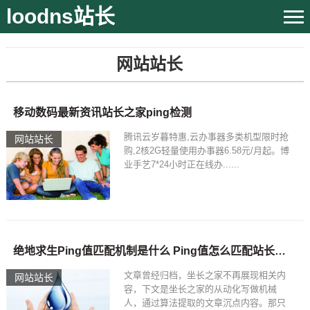
loodns站长
网站站长
移动数码最新资讯站长之家ping检测
腾讯云岁暮特惠,云办事器多类机型限时抢
网站站长
购,2核2G轻量使用办事器6.58元/月起。博
业手艺7*24小时正在线办......
绝地求生Ping值匹配机制是什么 Ping值怎么匹配站长之家ping检测
文章曾经归档，坐长之家不再展现相关内
网站站长
容，下文是坐长之家的从动化写做机械
人，通过算法提取的文章沉点内容。那只