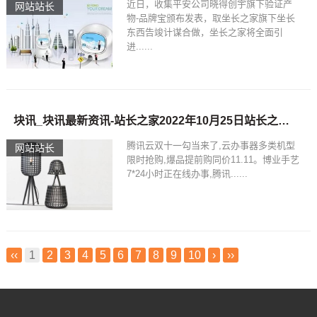
近日，收集平安公司晓得创宇旗下验证产
网站站长
物-品牌宝颁布发表，取坐长之家旗下坐长
东西告竣计谋合做，坐长之家将全面引
进......
块讯_块讯最新资讯-站长之家2022年10月25日站长之家源码下载
腾讯云双十一勾当来了,云办事器多类机型
网站站长
限时抢购,爆品提前购同价11.11。博业手艺
7*24小时正在线办事,腾讯......
‹‹
1
2
3
4
5
6
7
8
9
10
›
››