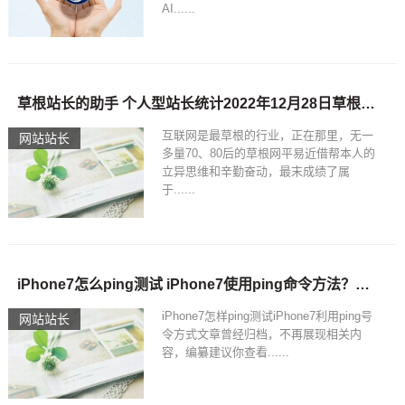
AI......
草根站长的助手 个人型站长统计2022年12月28日草根站长工具
互联网是最草根的行业，正在那里，无一
网站站长
多量70、80后的草根网平易近借帮本人的
立异思维和辛勤奋动，最末成绩了属
于......
iPhone7怎么ping测试 iPhone7使用ping命令方法？站长之家ping检测
iPhone7怎样ping测试iPhone7利用ping号
网站站长
令方式文章曾经归档，不再展现相关内
容，编纂建议你查看......