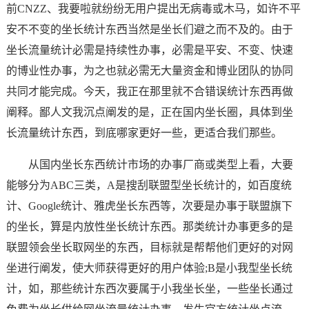
前CNZZ、我要啦就纷纷无用户提出无病毒或木马，如许不平
安不不变的坐长统计东西当然是坐长们避之而不及的。由于
坐长流量统计必需是持续性办事，必需是平安、不变、快速
的博业性办事，为之也就必需无大量资金和博业团队的协同
共同才能完成。今天，我正在那里就不合错误统计东西再做
阐释。鄙人文我沉点阐发的是，正在国内坐长圈，具体到坐
长流量统计东西，到底哪家更好一些，更适合我们那些。
从国内坐长东西统计市场的办事厂商或类型上看，大要
能够分为ABC三类，A是搜刮联盟型坐长统计的，如百度统
计、Google统计、雅虎坐长东西等，次要是办事于联盟旗下
的坐长，算是内放性坐长统计东西。那类统计办事更多的是
联盟领会坐长取网坐的东西，目标就是帮帮他们更好的对网
坐进行阐发，使大师获得更好的用户体验;B是小我型坐长统
计，如，那些统计东西次要属于小我坐长坐，一些坐长通过