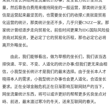
免费为坐长供给网坐流量统计办事，发生官方统计坐点流
量，然后靠告白费用来维持网坐的一般运营，那类统计坐无
信是运营起来最坚苦的，也需要坐长们的收撑;C类就是贸易
化运营的统计，那类统计坐还不多，几乎只要CNZZ一家。那
家统计曾经逐步走向贸易化，前些时间更果为IDG国际风险投
资商对其投资，更必定了它的贸易化历程，那也必定它必将
离开外略坐长。
由此，我们能够看出，做为草根的坐长们，我们该当选
择快速、平安、不变、人道化的统计办事;但我们更无来由相
信，小我型坐长统计才是我们的最末选择。由于坐长本人才
晓得本人的需求，小我型统计办事也会更人道化，合适坐长
要求。正在全球金融危机正在日渐影响互联网财产的当下，
网坐流量统计东西，将可以或许更好的帮帮更多劣良坐点对
峙、前进，最末渡过寒冷的冬天，送来互联网的春天。