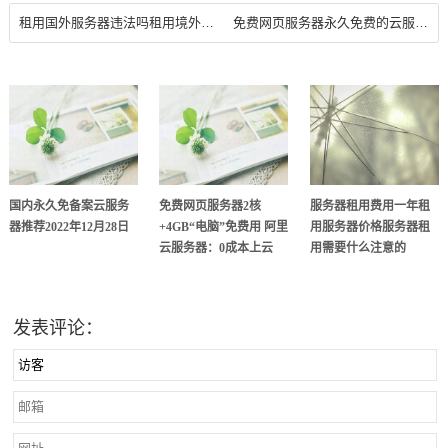
租用国外服务器违法吗租用境外服务器办网站非法牟利30万元 汉滨抓获嫌疑人时淫秽内容竟达15T(组图)
免费网页服务器永久免费的云服务器下载（中国免费网站服务器2020）
国内永久免备案云服务
免费网页服务器2核
服务器租用费用一年租
器推荐2022年12月28日
+4GB“电脑”免费用 阿里
用服务器价格服务器租
云服务器：0成本上云
用需要什么注意的
发表评论：