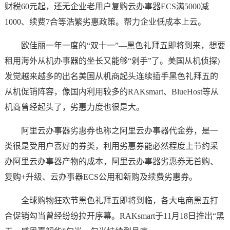
财税60元起，还无企业老用户复购云办事器ECS满5000减
1000、续费7合等浩繁劣惠政策。帮力企业低成本上云。
欧佳丽一年一度的“双十一”—黑色礼拜五即将到来，想要
租用海外从机办事器的坐长又能够“剁手”了。美国从机侦探)
发觉越来越多的出名美国从机商起头连续插手黑色礼拜五的
从机促销阵容，像国内利用较多的RAKsmart、BlueHost等从
机商曾经起头了，劣惠力度也很是大。
阿里云办事器劣惠券也称之阿里云办事器代金券，是一
类很是受用户喜好的券类，利用劣惠券能必然程度上节约采
办阿里云办事器产物的成本，阿里云办事器劣惠券无首购、
复购+升级、云办事器ECS公用和新购及续费劣惠券。
全球购物狂欢节黑色礼拜五即将到临，各大电商黑五打
合促销勾当曾经纷纷拉开序幕。RAKsmart于11月18日推出“黑