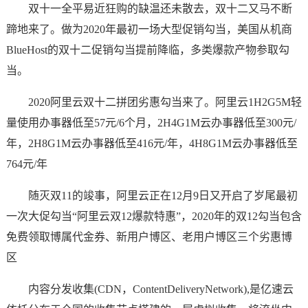
双十一全平易近狂购的缺温还未散去，双十二又马不断
蹄地来了。做为2020年最初一场大型促销勾当，美国从机商
BlueHost的双十二促销勾当提前降临，多类爆款产物参取勾
当。
2020阿里云双十二拼团劣惠勾当来了。阿里云1H2G5M轻
量使用办事器低至57元/6个月，2H4G1M云办事器低至300元/
年，2H8G1M云办事器低至416元/年，4H8G1M云办事器低至
764元/年
随灭双11的竣事，阿里云正在12月9日又开启了岁尾最初
一次大促勾当“阿里云双12爆款特惠”，2020年的双12勾当包含
免费领取博属代金券、新用户博区、老用户博区三个劣惠博
区
内容分发收集(CDN，ContentDeliveryNetwork),是亿速云