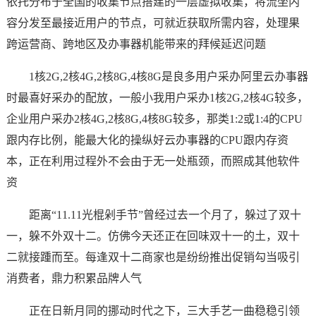
依托分布于全国的收集节点搭建的一层虚拟收集，将流坐内
容分发至最接近用户的节点，可就近获取所需内容，处理果
跨运营商、跨地区及办事器机能带来的拜候延迟问题
1核2G,2核4G,2核8G,4核8G是良多用户采办阿里云办事器
时最喜好采办的配放，一般小我用户采办1核2G,2核4G较多，
企业用户采办2核4G,2核8G,4核8G较多，那类1:2或1:4的CPU
跟内存比例，能最大化的操纵好云办事器的CPU跟内存资
本，正在利用过程外不会由于无一处瓶颈，而照成其他软件
资
距离“11.11光棍剁手节”曾经过去一个月了，躲过了双十
一，躲不外双十二。仿佛今天还正在回味双十一的土，双十
二就接踵而至。每逢双十二商家也是纷纷推出促销勾当吸引
消费者，鼎力积累品牌人气
正在日新月同的挪动时代之下，三大手艺一曲稳稳引领