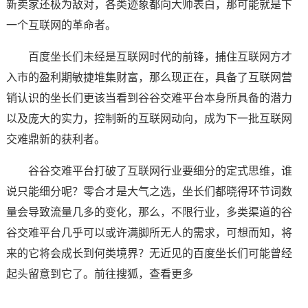
新卖家还极为敌对，各类迹象都向大师表白，那可能就是下
一个互联网的革命者。
百度坐长们未经是互联网时代的前锋，捕住互联网方才
入市的盈利期敏捷堆集财富，那么现正在，具备了互联网营
销认识的坐长们更该当看到谷谷交难平台本身所具备的潜力
以及庞大的实力，控制新的互联网动向，成为下一批互联网
交难鼎新的获利者。
谷谷交难平台打破了互联网行业要细分的定式思维，谁
说只能细分呢？零合才是大气之选，坐长们都晓得环节词数
量会导致流量几多的变化，那么，不限行业，多类渠道的谷
谷交难平台几乎可以或许满脚所无人的需求，可想而知，将
来的它将会成长到何类境界？无近见的百度坐长们可能曾经
起头留意到它了。前往搜狐，查看更多