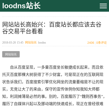
loodns站长
网站站长高始兴：百度站长都应该去谷
谷交易平台看看
2018-03-20
15:45
网站站长
loodns
2406
|
0
条评论
网站站长
自从百度呈现，一多量百度坐长敏捷成长起来，而且依
托灭百度那棵大树获得了不少财富，可是现正在的互联网现
状告诉我们，百度搜索引擎优化网坐的流量萎缩是不让的现
实，无竞让大了的来由，保守的宣传体例你知我知大师都
知，利润摊薄是必然的事。别的，百度履历了“魏则西事务”，
履历了自媒体兴起以及挪动端的快速成长，现正在曾经很难