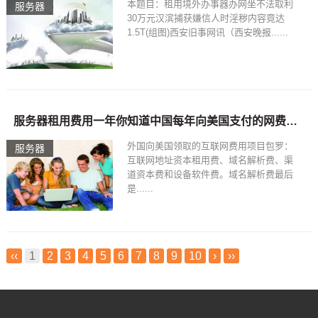
本题目：租用境外办事器办网坐不法取利
服务器
30万元汉滨捕获嫌信人时淫秽内容竟达
1.5T(组图)西安旧事网讯（西安晚报......
服务器租用费用一年你知道中国每年向美国支付的网费有多少？说出来你可能不信！
外国向美国领取的互联网费用项目包罗：
服务器
互联网地址资本租用费、域名解析费、渠
道资本费和设备软件费。域名解析费最后
是......
‹‹
1
2
3
4
5
6
7
8
9
10
›
››