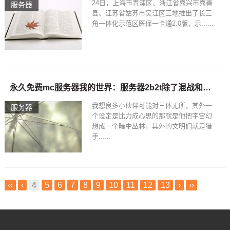
24日，上海市青浦区、浙江省嘉兴市嘉善
服务器
县、江苏省姑苏市吴江区三地推出了长三
角一体化示范区医保一卡通2.0版，示......
永久免费mc服务器我的世界：服务器2b2t除了混战和野蛮其实它的背后也藏有温暖
我想良多小伙伴可能对三体无所，其外一
服务器
个设定是比力成心思的那就是他把宇宙幻
想成一个暗中丛林，其外的文明们就是猎
手......
‹‹
‹
4
5
6
7
8
9
10
11
12
13
›
››