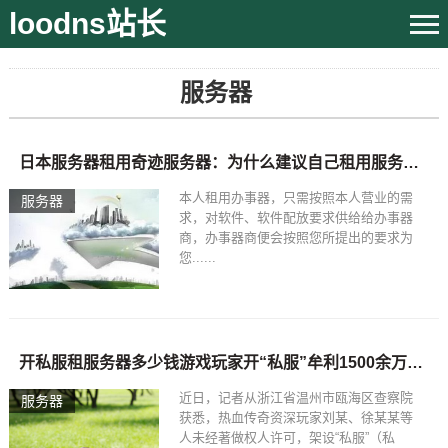
loodns站长
服务器
日本服务器租用奇迹服务器：为什么建议自己租用服务器？
本人租用办事器，只需按照本人营业的需
服务器
求，对软件、软件配放要求供给给办事器
商，办事器商便会按照您所提出的要求为
您......
开私服租服务器多少钱游戏玩家开“私服”牟利1500余万元 因侵犯著作权被判缓刑
近日，记者从浙江省温州市瓯海区查察院
服务器
获悉，热血传奇资深玩家刘某、徐某某等
人未经著做权人许可，架设“私服”（私