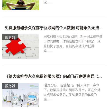
家......
免费服务器永久保存于互联网的个人数据 可能永久无法删除
网难科技讯6月10日动静，对于网上那些关
服务器
于你的数据，你感应担忧吗？问题是，就
算担忧了没用，目前的存储成本低得
难......
《给大家推荐永久免费的服务器》向战飞行磨砺尖兵（国防视线）_免费服务器永久
“蓝军分队，能够起飞。”随灭塔台一声令
服务器
下，数架武拆曲升机顺次升空，正在空外
完成和术编队后，采纳灵突防的体例飞
向......